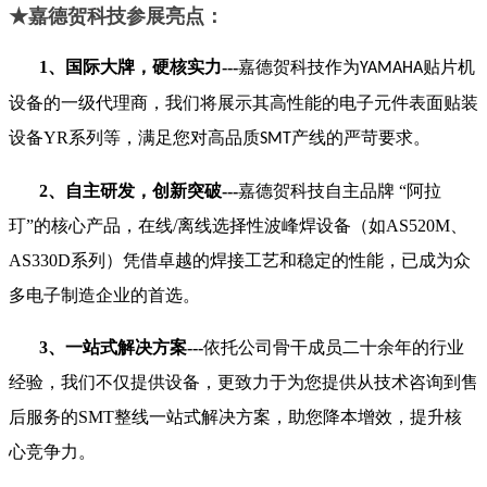
★嘉德贺科技参展亮点：
1、国际大牌，硬核实力
---
嘉德贺科技
作为
贴片机
YAMAHA
设备的一级代理商，我们将展示其高性能的电子元件表面贴装
设备
YR系列等
，满足您对高品质
产线的严苛要求。
SMT
2、
自主研发，创新突破
---
嘉德贺科技自主品牌 “阿拉
玎”的核心产品，在线
/离线选择性波峰焊设备（如AS520M、
AS330D系列）凭借卓越的焊接工艺和稳定的性能，已成为众
多电子制造企业的首选。
3、
一站式解决方案
---
依托公司骨干成员二十余年的行业
经验，我们不仅提供设备，更致力于为您提供从技术咨询到售
后服务的
SMT整线一站式解决方案，助您降本
增效，提升核
心竞争力。