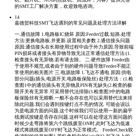
的SMT工厂解决方案，欢迎致电咨询。
14
嘉德贺科技SMT飞达遇到的常见问题及处理方法详解
一.通信故障 1.电路板IC烧坏 原因:Feeder过载.短路.处理
方法:更换电路板.并更新.设置相关参数 2.通信接头问题
原因:通信接头在长期使用过程中由于外力原因.导致前端
PIN损坏或者接头有异物导致无法正常通信处理方法:(1.
检查接头有无异物.若有请去除。 二.硬件故障 Feeder由
于使用不规范,或者由于别的硬件问题导致Feeder不能正
常使用的相关图片 三.电源故障 1.飞达不通电 原因:供电
部分问题(插头.电源开关.电路板保险丝) 处理方法：(1.检
查图1中的通信插头有无异物及PIN有无缺失(2.检查的极
限开关有无异常.可采用替代法排除(3.检查图3中的电路
板保险丝有无熔断.一般不会存在也可以采用替代法来排
除此问题.我们会遇到按键灯点不亮的情况. 可能会误以
为是电源方面的问题.这个时候我们可以使用一新的扁平
线测试按键是否存在问题.这样可以在处理这方面问题的
时候少走弯路将第六个跳线拨至ON时,此时飞达为低速
模式将跳线拨至OFF时飞达为正常模式。 FeederCheck软