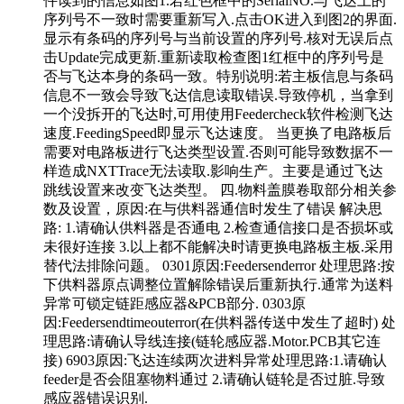
件读到的信息如图1.若红色框中的SerialNO.与飞达上的
序列号不一致时需要重新写入.点击OK进入到图2的界面.
显示有条码的序列号与当前设置的序列号.核对无误后点
击Update完成更新.重新读取检查图1红框中的序列号是
否与飞达本身的条码一致。特别说明:若主板信息与条码
信息不一致会导致飞达信息读取错误.导致停机，当拿到
一个没拆开的飞达时,可用使用Feedercheck软件检测飞达
速度.FeedingSpeed即显示飞达速度。 当更换了电路板后
需要对电路板进行飞达类型设置.否则可能导致数据不一
样造成NXTTrace无法读取.影响生产。主要是通过飞达
跳线设置来改变飞达类型。 四.物料盖膜卷取部分相关参
数及设置，原因:在与供料器通信时发生了错误 解决思
路: 1.请确认供料器是否通电 2.检查通信接口是否损坏或
未很好连接 3.以上都不能解决时请更换电路板主板.采用
替代法排除问题。 0301原因:Feedersenderror 处理思路:按
下供料器原点调整位置解除错误后重新执行.通常为送料
异常可锁定链距感应器&PCB部分. 0303原
因:Feedersendtimeouterror(在供料器传送中发生了超时) 处
理思路:请确认导线连接(链轮感应器.Motor.PCB其它连
接) 6903原因:飞达连续两次进料异常处理思路:1.请确认
feeder是否会阻塞物料通过 2.请确认链轮是否过脏.导致
感应器错误识别.