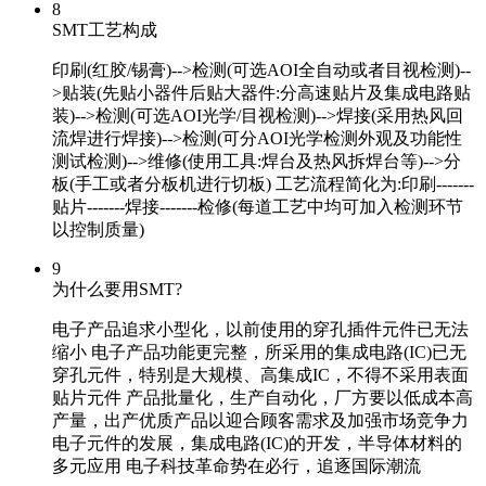
8
SMT工艺构成
印刷(红胶/锡膏)-->检测(可选AOI全自动或者目视检测)--
>贴装(先贴小器件后贴大器件:分高速贴片及集成电路贴
装)-->检测(可选AOI光学/目视检测)-->焊接(采用热风回
流焊进行焊接)-->检测(可分AOI光学检测外观及功能性
测试检测)-->维修(使用工具:焊台及热风拆焊台等)-->分
板(手工或者分板机进行切板) 工艺流程简化为:印刷-------
贴片-------焊接-------检修(每道工艺中均可加入检测环节
以控制质量)
9
为什么要用SMT?
电子产品追求小型化，以前使用的穿孔插件元件已无法
缩小 电子产品功能更完整，所采用的集成电路(IC)已无
穿孔元件，特别是大规模、高集成IC，不得不采用表面
贴片元件 产品批量化，生产自动化，厂方要以低成本高
产量，出产优质产品以迎合顾客需求及加强市场竞争力
电子元件的发展，集成电路(IC)的开发，半导体材料的
多元应用 电子科技革命势在必行，追逐国际潮流